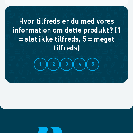
Hvor tilfreds er du med vores
information om dette produkt? (1
= slet ikke tilfreds, 5 = meget
tilfreds)
1
2
3
4
5