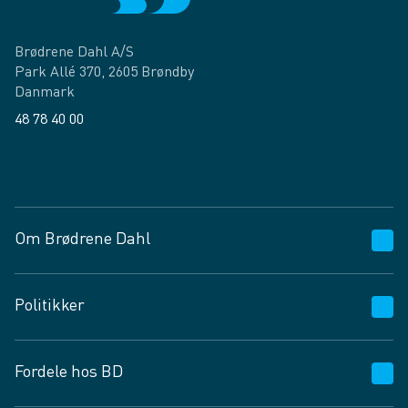
Brødrene Dahl A/S
Park Allé 370, 2605 Brøndby
Danmark
48 78 40 00
Facebook
LinkedIn
Om Brødrene Dahl
Kundeservice
Politikker
Vagttelefon 30 10 89 89
Spørgsmål og svar
Salgs- og leveringsbetingelser
Fordele hos BD
Job og karriere
Privatlivspolitik
Fødevarekontrolrapport