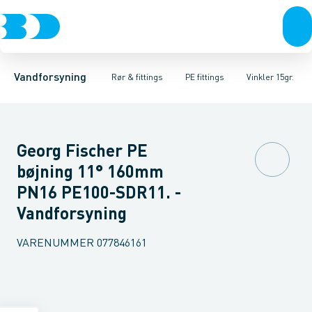
Rør & fittings
PE rør
Vinkler 90gr.
PE EL fittings
Vinkler 60gr.
Koblinger & anboringer
PE fittings
Vinkler 45gr.
Duktiljern fittings
Muffer, klemmer & flan
Vinkler 30gr.
Kompression
Vinkler 15
Vandforsyning
Rør & fittings
PE fittings
Vinkler 15gr.
Georg Fischer PE
bøjning 11° 160mm
PN16 PE100-SDR11. -
Vandforsyning
VARENUMMER
077846161