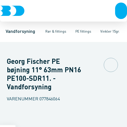
Rør & fittings
PE rør
Vinkler 90gr.
PE EL fittings
Vinkler 60gr.
Koblinger & anboringer
PE fittings
Vinkler 45gr.
Duktiljern fittings
Muffer, klemmer & flan
Vinkler 30gr.
Kompression
Vinkler 15
Vandforsyning
Rør & fittings
PE fittings
Vinkler 15gr.
Georg Fischer PE
bøjning 11° 63mm PN16
PE100-SDR11. -
Vandforsyning
VARENUMMER
077846064