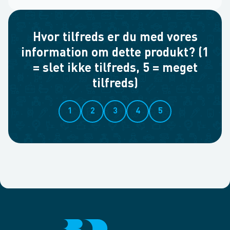
Hvor tilfreds er du med vores
information om dette produkt? (1
= slet ikke tilfreds, 5 = meget
tilfreds)
1
2
3
4
5