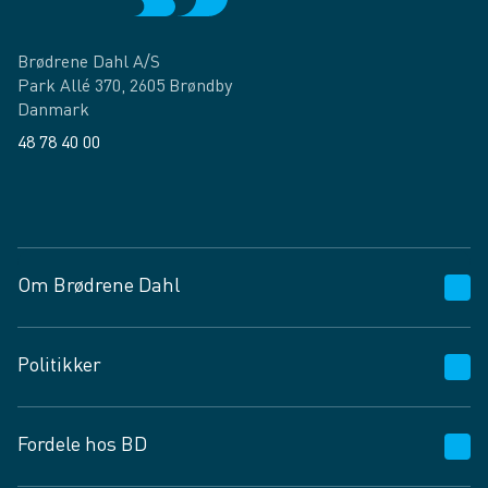
Brødrene Dahl A/S
Park Allé 370, 2605 Brøndby
Danmark
48 78 40 00
Facebook
LinkedIn
Om Brødrene Dahl
Kundeservice
Politikker
Vagttelefon 30 10 89 89
Spørgsmål og svar
Salgs- og leveringsbetingelser
Fordele hos BD
Job og karriere
Privatlivspolitik
Fødevarekontrolrapport