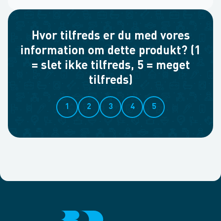
Hvor tilfreds er du med vores
information om dette produkt? (1
= slet ikke tilfreds, 5 = meget
tilfreds)
1
2
3
4
5