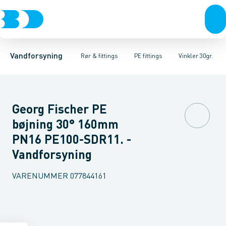
Rør & fittings
PE rør
Vinkler 90gr.
PE EL fittings
Vinkler 60gr.
Koblinger & anboringer
PE fittings
Vinkler 45gr.
Duktiljern fittings
Muffer, klemmer & flan
Vinkler 30gr.
Kompression
Vinkler 15
Vandforsyning
Rør & fittings
PE fittings
Vinkler 30gr.
Georg Fischer PE
bøjning 30° 160mm
PN16 PE100-SDR11. -
Vandforsyning
VARENUMMER
077844161