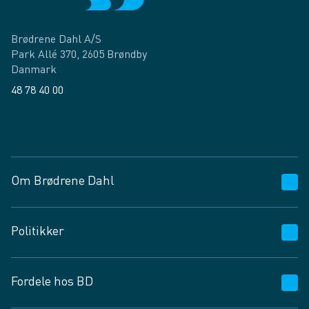
Brødrene Dahl A/S
Park Allé 370, 2605 Brøndby
Danmark
48 78 40 00
Facebook
LinkedIn
Om Brødrene Dahl
Kundeservice
Politikker
Vagttelefon 30 10 89 89
Spørgsmål og svar
Salgs- og leveringsbetingelser
Fordele hos BD
Job og karriere
Privatlivspolitik
Fødevarekontrolrapport