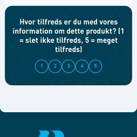
Hvor tilfreds er du med vores
information om dette produkt? (1
= slet ikke tilfreds, 5 = meget
tilfreds)
1
2
3
4
5