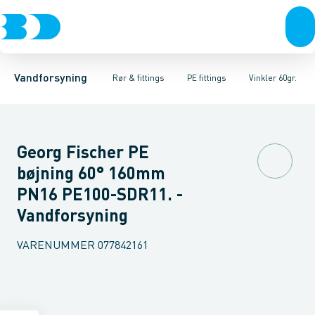
Rør & fittings
PE rør
Vinkler 90gr.
PE EL fittings
Vinkler 60gr.
Koblinger & anboringer
PE fittings
Vinkler 45gr.
Duktiljern fittings
Muffer, klemmer & flan
Vinkler 30gr.
Kompression
Vinkler 15
Vandforsyning
Rør & fittings
PE fittings
Vinkler 60gr.
Georg Fischer PE
bøjning 60° 160mm
PN16 PE100-SDR11. -
Vandforsyning
VARENUMMER
077842161