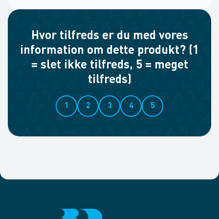
Hvor tilfreds er du med vores
information om dette produkt? (1
= slet ikke tilfreds, 5 = meget
tilfreds)
1
2
3
4
5