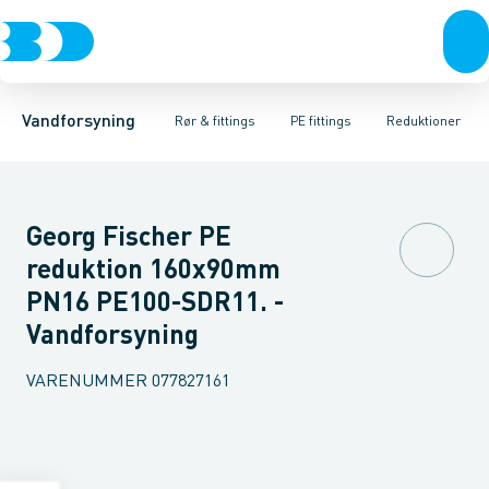
Rør & fittings
PE rør
Vinkler 90gr.
PE EL fittings
Vinkler 60gr.
Koblinger & anboringer
PE fittings
Vinkler 45gr.
Duktiljern fittings
Muffer, klemmer & flan
Vinkler 30gr.
Kompression
Vinkler 15
Vandforsyning
Rør & fittings
PE fittings
Reduktioner
Georg Fischer PE
reduktion 160x90mm
PN16 PE100-SDR11. -
Vandforsyning
VARENUMMER
077827161