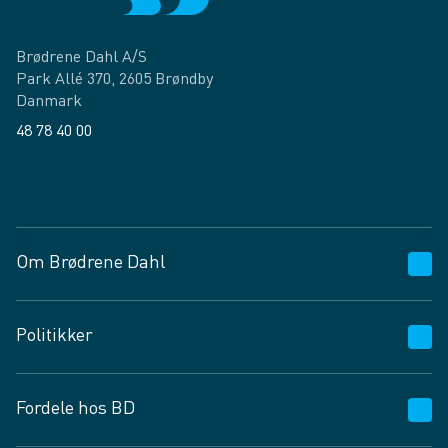
Brødrene Dahl A/S
Park Allé 370, 2605 Brøndby
Danmark
48 78 40 00
Facebook
LinkedIn
Om Brødrene Dahl
Kundeservice
Politikker
Vagttelefon 30 10 89 89
Spørgsmål og svar
Salgs- og leveringsbetingelser
Fordele hos BD
Job og karriere
Privatlivspolitik
Fødevarekontrolrapport