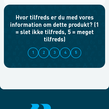
Hvor tilfreds er du med vores
information om dette produkt? (1
= slet ikke tilfreds, 5 = meget
tilfreds)
1
2
3
4
5