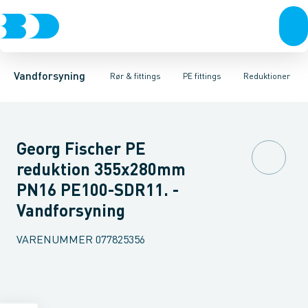
Rør & fittings
PE rør
Vinkler 90gr.
PE EL fittings
Vinkler 60gr.
Koblinger & anboringer
PE fittings
Vinkler 45gr.
Duktiljern fittings
Muffer, klemmer & flan
Vinkler 30gr.
Kompression
Vinkler 15
Vandforsyning
Rør & fittings
PE fittings
Reduktioner
Georg Fischer PE
reduktion 355x280mm
PN16 PE100-SDR11. -
Vandforsyning
VARENUMMER
077825356