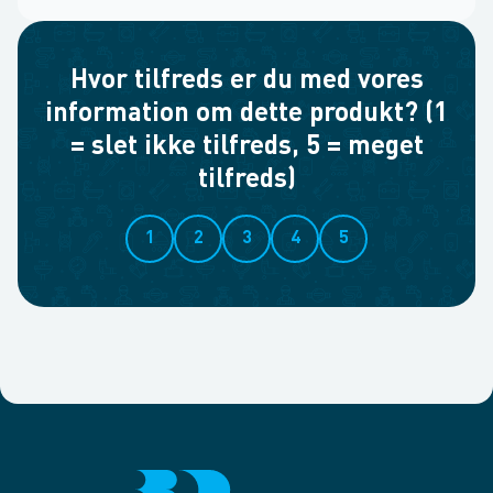
Hvor tilfreds er du med vores
information om dette produkt? (1
= slet ikke tilfreds, 5 = meget
tilfreds)
1
2
3
4
5