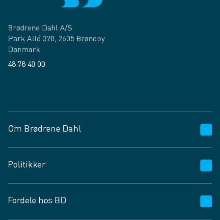
Brødrene Dahl A/S
Park Allé 370, 2605 Brøndby
Danmark
48 78 40 00
Facebook
LinkedIn
Om Brødrene Dahl
Kundeservice
Politikker
Vagttelefon 30 10 89 89
Spørgsmål og svar
Salgs- og leveringsbetingelser
Fordele hos BD
Job og karriere
Privatlivspolitik
Fødevarekontrolrapport