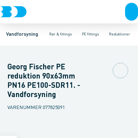
Rør & fittings
PE rør
Vinkler 90gr.
PE EL fittings
Vinkler 60gr.
Koblinger & anboringer
PE fittings
Vinkler 45gr.
Duktiljern fittings
Muffer, klemmer & flan
Vinkler 30gr.
Kompression
Vinkler 15
Vandforsyning
Rør & fittings
PE fittings
Reduktioner
Georg Fischer PE
reduktion 90x63mm
PN16 PE100-SDR11. -
Vandforsyning
VARENUMMER
077825091