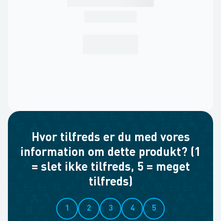
Hvor tilfreds er du med vores
information om dette produkt? (1
= slet ikke tilfreds, 5 = meget
tilfreds)
1
2
3
4
5