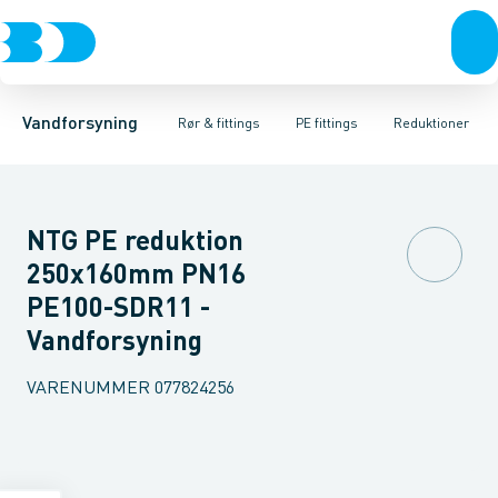
Rør & fittings
PE rør
Vinkler 90gr.
PE EL fittings
Vinkler 60gr.
Koblinger & anboringer
PE fittings
Vinkler 45gr.
Duktiljern fittings
Muffer, klemmer & flan
Vinkler 30gr.
Kompression
Vinkler 15
Vandforsyning
Rør & fittings
PE fittings
Reduktioner
NTG PE reduktion
250x160mm PN16
PE100-SDR11 -
Vandforsyning
VARENUMMER
077824256