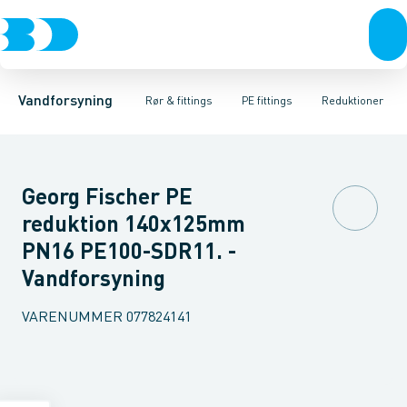
Rør & fittings
PE rør
Vinkler 90gr.
PE EL fittings
Vinkler 60gr.
Koblinger & anboringer
PE fittings
Vinkler 45gr.
Duktiljern fittings
Muffer, klemmer & flan
Vinkler 30gr.
Kompression
Vinkler 15
Vandforsyning
Rør & fittings
PE fittings
Reduktioner
Georg Fischer PE
reduktion 140x125mm
PN16 PE100-SDR11. -
Vandforsyning
VARENUMMER
077824141