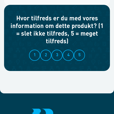
Hvor tilfreds er du med vores
information om dette produkt? (1
= slet ikke tilfreds, 5 = meget
tilfreds)
1
2
3
4
5