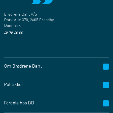
Brødrene Dahl A/S
Park Allé 370, 2605 Brøndby
Danmark
48 78 40 00
Facebook
LinkedIn
Om Brødrene Dahl
Kundeservice
Politikker
Vagttelefon 30 10 89 89
Spørgsmål og svar
Salgs- og leveringsbetingelser
Fordele hos BD
Job og karriere
Privatlivspolitik
Fødevarekontrolrapport