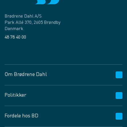
Brødrene Dahl A/S
Park Allé 370, 2605 Brøndby
Danmark
48 78 40 00
Facebook
LinkedIn
Om Brødrene Dahl
Kundeservice
Politikker
Vagttelefon 30 10 89 89
Spørgsmål og svar
Salgs- og leveringsbetingelser
Fordele hos BD
Job og karriere
Privatlivspolitik
Fødevarekontrolrapport