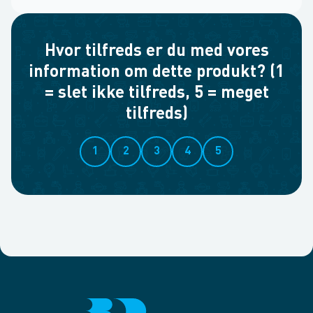
Hvor tilfreds er du med vores
information om dette produkt? (1
= slet ikke tilfreds, 5 = meget
tilfreds)
1
2
3
4
5