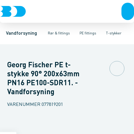
Rør & fittings
PE rør
Vinkler 90gr.
PE EL fittings
Vinkler 60gr.
Koblinger & anboringer
PE fittings
Vinkler 45gr.
Duktiljern fittings
Muffer, klemmer & flan
Vinkler 30gr.
Kompression
Vinkler 15
Vandforsyning
Rør & fittings
PE fittings
T-stykker
Georg Fischer PE t-
stykke 90° 200x63mm
PN16 PE100-SDR11. -
Vandforsyning
VARENUMMER
077819201