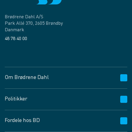
Brødrene Dahl A/S
Park Allé 370, 2605 Brøndby
Danmark
48 78 40 00
Facebook
LinkedIn
Om Brødrene Dahl
Kundeservice
Politikker
Vagttelefon 30 10 89 89
Spørgsmål og svar
Salgs- og leveringsbetingelser
Fordele hos BD
Job og karriere
Privatlivspolitik
Fødevarekontrolrapport