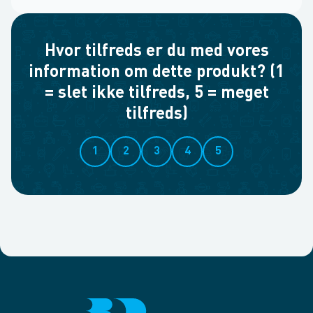
Hvor tilfreds er du med vores
information om dette produkt? (1
= slet ikke tilfreds, 5 = meget
tilfreds)
1
2
3
4
5