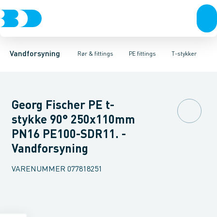
Rør & fittings
PE rør
Vinkler 90gr.
PE EL fittings
Vinkler 60gr.
Koblinger & anboringer
PE fittings
Vinkler 45gr.
Duktiljern fittings
Muffer, klemmer & flan
Vinkler 30gr.
Kompression
Vinkler 15
Vandforsyning
Rør & fittings
PE fittings
T-stykker
Georg Fischer PE t-
stykke 90° 250x110mm
PN16 PE100-SDR11. -
Vandforsyning
VARENUMMER
077818251