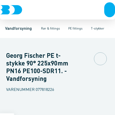
Rør & fittings
PE rør
Vinkler 90gr.
PE EL fittings
Vinkler 60gr.
Koblinger & anboringer
PE fittings
Vinkler 45gr.
Duktiljern fittings
Muffer, klemmer & flan
Vinkler 30gr.
Kompression
Vinkler 15
Vandforsyning
Rør & fittings
PE fittings
T-stykker
Georg Fischer PE t-
stykke 90° 225x90mm
PN16 PE100-SDR11. -
Vandforsyning
VARENUMMER
077818226