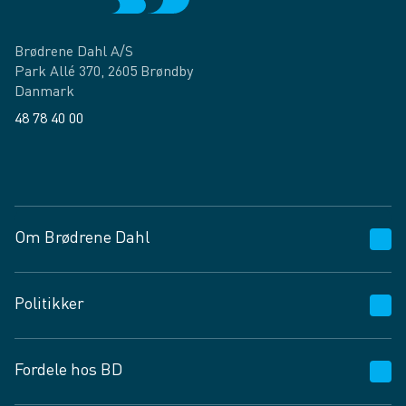
Brødrene Dahl A/S
Park Allé 370, 2605 Brøndby
Danmark
48 78 40 00
Facebook
LinkedIn
Om Brødrene Dahl
Kundeservice
Politikker
Vagttelefon 30 10 89 89
Spørgsmål og svar
Salgs- og leveringsbetingelser
Fordele hos BD
Job og karriere
Privatlivspolitik
Fødevarekontrolrapport