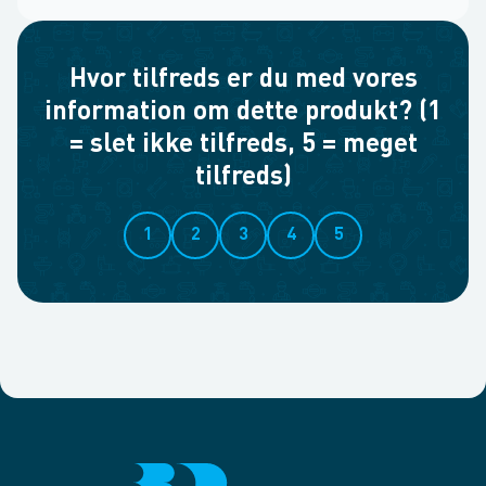
Hvor tilfreds er du med vores
information om dette produkt? (1
= slet ikke tilfreds, 5 = meget
tilfreds)
1
2
3
4
5