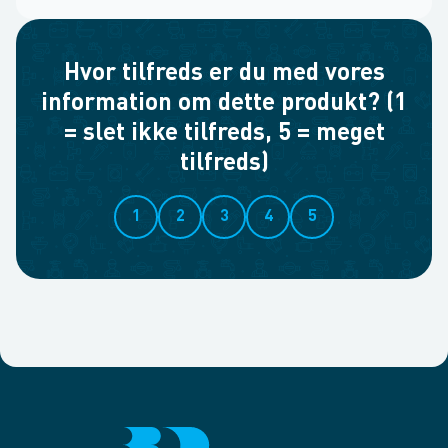
Hvor tilfreds er du med vores
information om dette produkt? (1
= slet ikke tilfreds, 5 = meget
tilfreds)
1
2
3
4
5