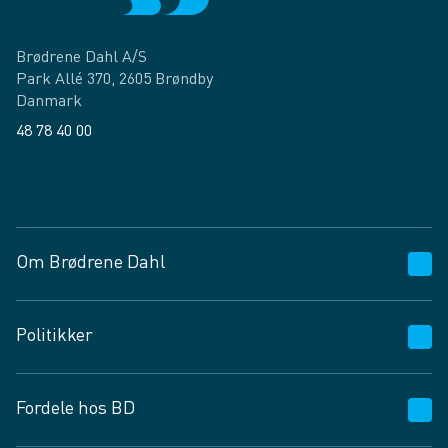
Brødrene Dahl A/S
Park Allé 370, 2605 Brøndby
Danmark
48 78 40 00
Facebook
LinkedIn
Om Brødrene Dahl
Kundeservice
Politikker
Vagttelefon 30 10 89 89
Spørgsmål og svar
Salgs- og leveringsbetingelser
Fordele hos BD
Job og karriere
Privatlivspolitik
Fødevarekontrolrapport