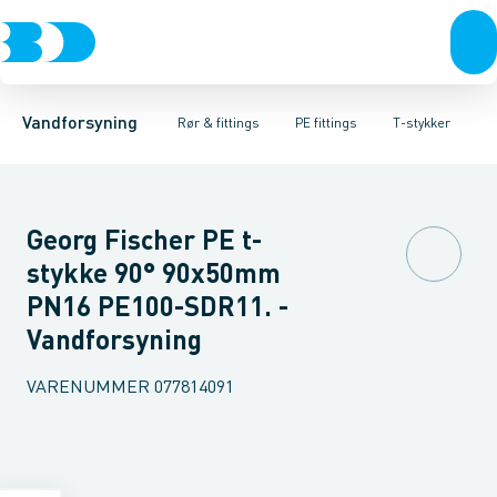
Rør & fittings
PE rør
Vinkler 90gr.
PE EL fittings
Vinkler 60gr.
Koblinger & anboringer
PE fittings
Vinkler 45gr.
Duktiljern fittings
Muffer, klemmer & flan
Vinkler 30gr.
Kompression
Vinkler 15
Vandforsyning
Rør & fittings
PE fittings
T-stykker
Georg Fischer PE t-
stykke 90° 90x50mm
PN16 PE100-SDR11. -
Vandforsyning
VARENUMMER
077814091