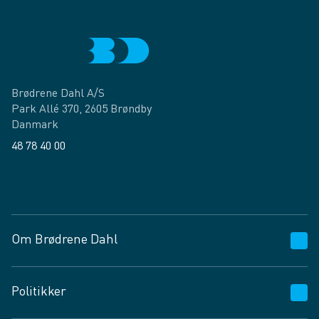
Brødrene Dahl A/S
Park Allé 370, 2605 Brøndby
Danmark
48 78 40 00
Facebook
LinkedIn
Om Brødrene Dahl
Kundeservice
Politikker
Vagttelefon 30 10 89 89