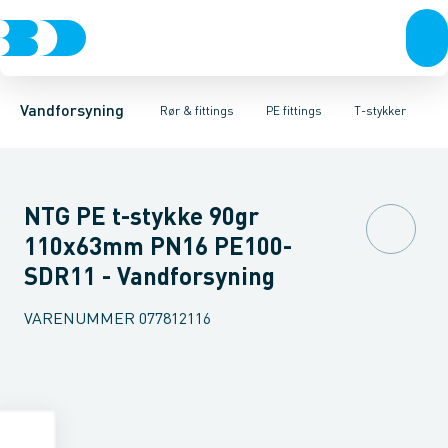
Rør & fittings
PE rør
Vinkler 90gr.
PE EL fittings
Vinkler 60gr.
Koblinger & anboringer
PE fittings
Vinkler 45gr.
Duktiljern fittings
Muffer, klemmer & flan
Vinkler 30gr.
Kompression
Vinkler 15
Vandforsyning
Rør & fittings
PE fittings
T-stykker
NTG PE t-stykke 90gr
110x63mm PN16 PE100-
SDR11 - Vandforsyning
VARENUMMER
077812116