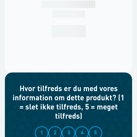
Hvor tilfreds er du med vores
information om dette produkt? (1
= slet ikke tilfreds, 5 = meget
tilfreds)
1
2
3
4
5