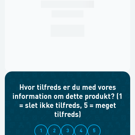
Hvor tilfreds er du med vores
information om dette produkt? (1
= slet ikke tilfreds, 5 = meget
tilfreds)
1
2
3
4
5