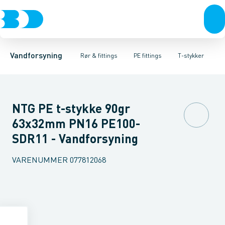
Rør & fittings
PE rør
Vinkler 90gr.
PE EL fittings
Vinkler 60gr.
Koblinger & anboringer
PE fittings
Vinkler 45gr.
Duktiljern fittings
Muffer, klemmer & flan
Vinkler 30gr.
Kompression
Vinkler 15
Vandforsyning
Rør & fittings
PE fittings
T-stykker
NTG PE t-stykke 90gr
63x32mm PN16 PE100-
SDR11 - Vandforsyning
VARENUMMER
077812068