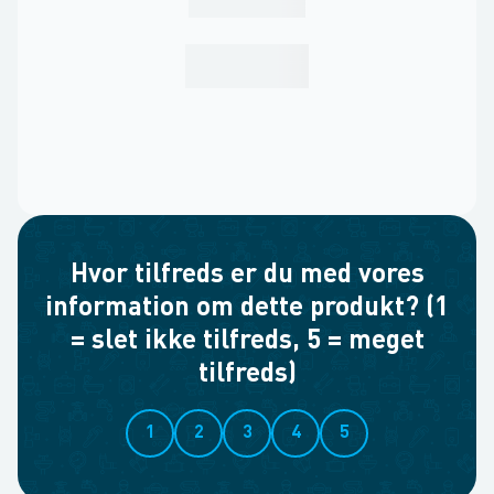
Hvor tilfreds er du med vores
information om dette produkt? (1
= slet ikke tilfreds, 5 = meget
tilfreds)
1
2
3
4
5