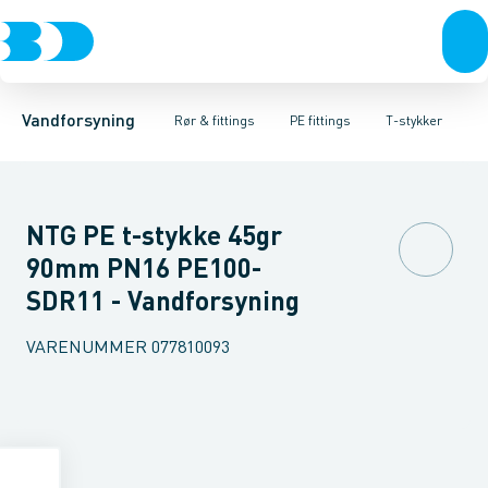
Rør & fittings
PE rør
Vinkler 90gr.
PE EL fittings
Vinkler 60gr.
Koblinger & anboringer
PE fittings
Vinkler 45gr.
Duktiljern fittings
Muffer, klemmer & flan
Vinkler 30gr.
Kompression
Vinkler 15
Vandforsyning
Rør & fittings
PE fittings
T-stykker
NTG PE t-stykke 45gr
90mm PN16 PE100-
SDR11 - Vandforsyning
VARENUMMER
077810093