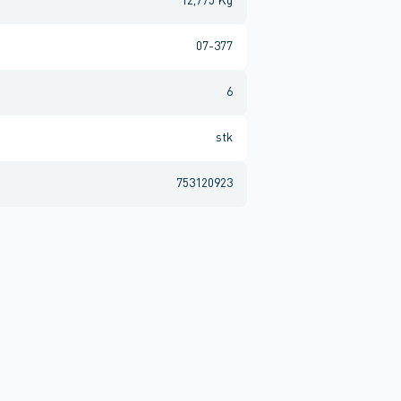
12,775 Kg
07-377
6
stk
753120923