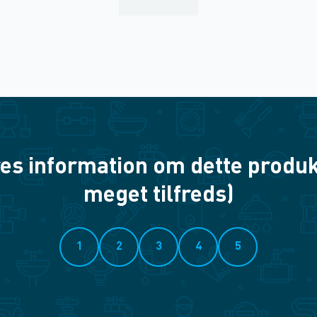
es information om dette produkt? 
meget tilfreds)
1
2
3
4
5