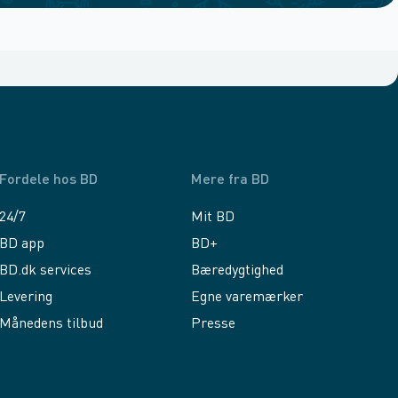
Fordele hos BD
Mere fra BD
24/7
Mit BD
BD app
BD+
BD.dk services
Bæredygtighed
Levering
Egne varemærker
Månedens tilbud
Presse