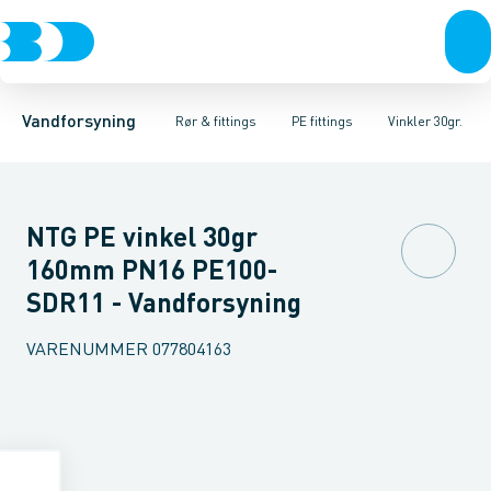
Rør & fittings
PE rør
Vinkler 90gr.
PE EL fittings
Vinkler 60gr.
Koblinger & anboringer
PE fittings
Vinkler 45gr.
Duktiljern fittings
Muffer, klemmer & flan
Vinkler 30gr.
Kompression
Vinkler 15
Vandforsyning
Rør & fittings
PE fittings
Vinkler 30gr.
NTG PE vinkel 30gr
160mm PN16 PE100-
SDR11 - Vandforsyning
VARENUMMER
077804163