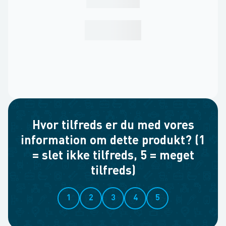
Hvor tilfreds er du med vores
information om dette produkt? (1
= slet ikke tilfreds, 5 = meget
tilfreds)
1
2
3
4
5