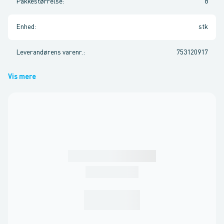
Pakkestørrelse
:
8
Enhed
:
stk
Leverandørens varenr.
:
753120917
Vis mere