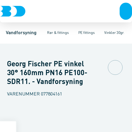
Rør & fittings
PE rør
Vinkler 90gr.
PE EL fittings
Vinkler 60gr.
Koblinger & anboringer
PE fittings
Vinkler 45gr.
Duktiljern fittings
Muffer, klemmer & flan
Vinkler 30gr.
Kompression
Vinkler 15
Vandforsyning
Rør & fittings
PE fittings
Vinkler 30gr.
Georg Fischer PE vinkel
30° 160mm PN16 PE100-
SDR11. - Vandforsyning
VARENUMMER
077804161