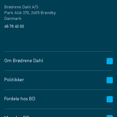
Brødrene Dahl A/S
Park Allé 370, 2605 Brøndby
Danmark
48 78 40 00
Facebook
LinkedIn
Om Brødrene Dahl
Kundeservice
Politikker
Vagttelefon 30 10 89 89
Spørgsmål og svar
Salgs- og leveringsbetingelser
Fordele hos BD
Job og karriere
Privatlivspolitik
Fødevarekontrolrapport
Cookies
24/7