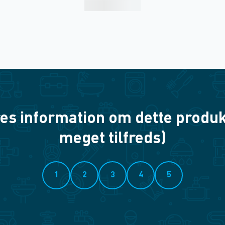
es information om dette produkt? 
meget tilfreds)
1
2
3
4
5