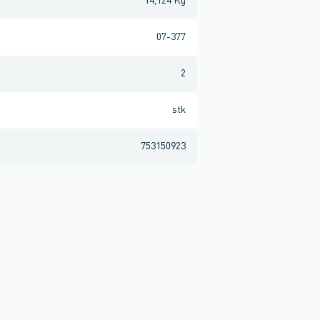
14,124 Kg
07-377
2
stk
753150923