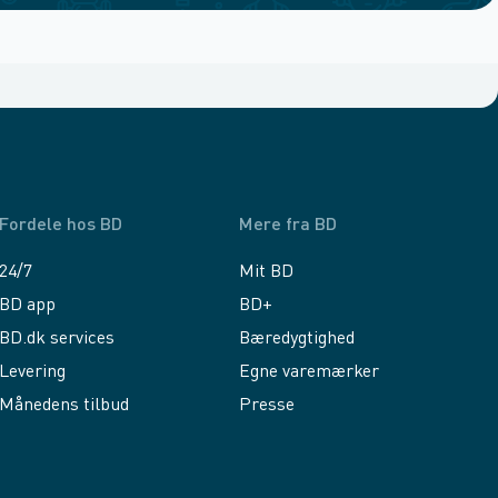
Fordele hos BD
Mere fra BD
24/7
Mit BD
BD app
BD+
BD.dk services
Bæredygtighed
Levering
Egne varemærker
Månedens tilbud
Presse