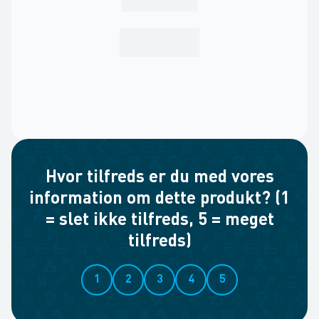
Hvor tilfreds er du med vores
information om dette produkt? (1
= slet ikke tilfreds, 5 = meget
tilfreds)
1
2
3
4
5