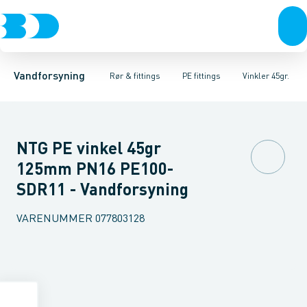
Rør & fittings
PE rør
Vinkler 90gr.
PE EL fittings
Vinkler 60gr.
Koblinger & anboringer
PE fittings
Vinkler 45gr.
Duktiljern fittings
Muffer, klemmer & flan
Vinkler 30gr.
Kompression
Vinkler 15
Vandforsyning
Rør & fittings
PE fittings
Vinkler 45gr.
NTG PE vinkel 45gr
125mm PN16 PE100-
SDR11 - Vandforsyning
VARENUMMER
077803128