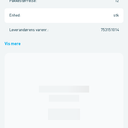
Pakkestørrelse
:
12
Enhed
:
stk
Leverandørens varenr.
:
753151014
Vis mere