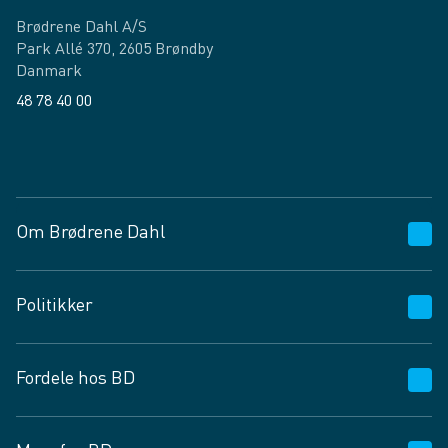
Brødrene Dahl A/S
Park Allé 370, 2605 Brøndby
Danmark
48 78 40 00
Facebook
LinkedIn
Om Brødrene Dahl
Kundeservice
Politikker
Vagttelefon 30 10 89 89
Spørgsmål og svar
Salgs- og leveringsbetingelser
Fordele hos BD
Job og karriere
Privatlivspolitik
Fødevarekontrolrapport
Cookies
24/7