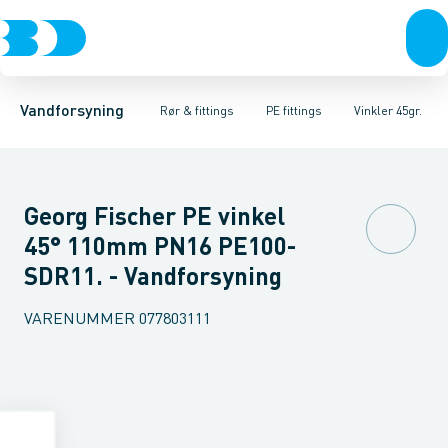
Rør & fittings
PE rør
Vinkler 90gr.
PE EL fittings
Vinkler 60gr.
Koblinger & anboringer
PE fittings
Vinkler 45gr.
Duktiljern fittings
Muffer, klemmer & flan
Vinkler 30gr.
Kompression
Vinkler 15
Vandforsyning
Rør & fittings
PE fittings
Vinkler 45gr.
Georg Fischer PE vinkel
45° 110mm PN16 PE100-
SDR11. - Vandforsyning
VARENUMMER
077803111