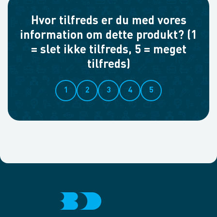
Hvor tilfreds er du med vores
information om dette produkt? (1
= slet ikke tilfreds, 5 = meget
tilfreds)
1
2
3
4
5