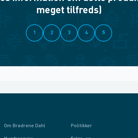
meget tilfreds)
1
2
3
4
5
Om Brødrene Dahl
Politikker