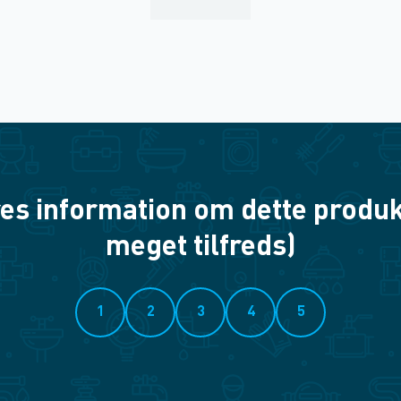
es information om dette produkt? 
meget tilfreds)
1
2
3
4
5