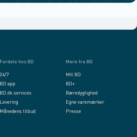
Fordele hos BD
Mere fra BD
24/7
Mit BD
BD app
BD+
BD.dk services
Bæredygtighed
Levering
Egne varemærker
Månedens tilbud
Presse