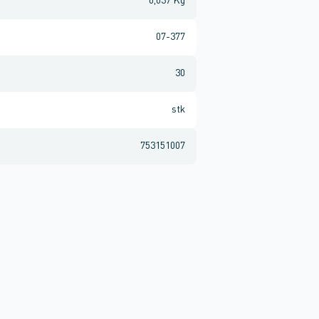
0,037 Kg
07-377
30
stk
753151007