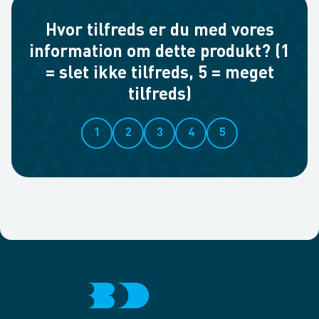
Hvor tilfreds er du med vores
information om dette produkt? (1
= slet ikke tilfreds, 5 = meget
tilfreds)
1
2
3
4
5