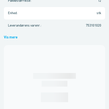
Pakkestørrelse
:
12
Enhed
:
stk
Leverandørens varenr.
:
753101020
Vis mere