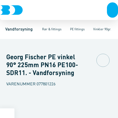
Rør & fittings
PE rør
Vinkler 90gr.
PE EL fittings
Vinkler 60gr.
Koblinger & anboringer
PE fittings
Vinkler 45gr.
Duktiljern fittings
Muffer, klemmer & flan
Vinkler 30gr.
Kompression
Vinkler 15
Vandforsyning
Rør & fittings
PE fittings
Vinkler 90gr.
Georg Fischer PE vinkel
90° 225mm PN16 PE100-
SDR11. - Vandforsyning
VARENUMMER
077801226