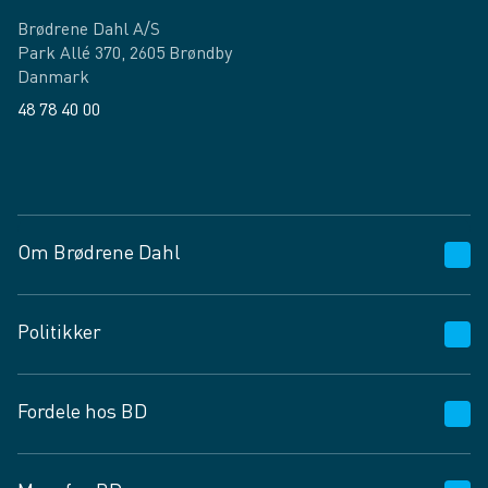
Brødrene Dahl A/S
Park Allé 370, 2605 Brøndby
Danmark
48 78 40 00
Facebook
LinkedIn
Om Brødrene Dahl
Kundeservice
Politikker
Vagttelefon 30 10 89 89
Spørgsmål og svar
Salgs- og leveringsbetingelser
Fordele hos BD
Job og karriere
Privatlivspolitik
Fødevarekontrolrapport
Cookies
24/7