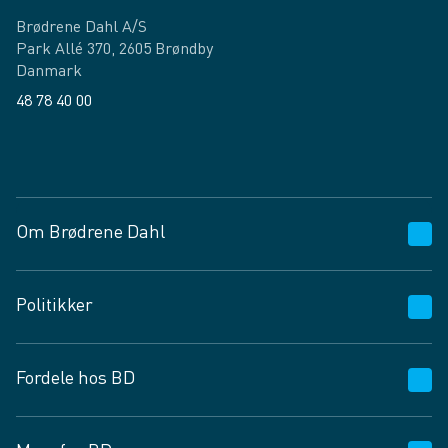
Brødrene Dahl A/S
Park Allé 370, 2605 Brøndby
Danmark
48 78 40 00
Facebook
LinkedIn
Om Brødrene Dahl
Kundeservice
Politikker
Vagttelefon 30 10 89 89
Spørgsmål og svar
Salgs- og leveringsbetingelser
Fordele hos BD
Job og karriere
Privatlivspolitik
Fødevarekontrolrapport
Cookies
24/7