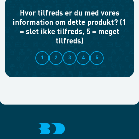
Hvor tilfreds er du med vores
information om dette produkt? (1
= slet ikke tilfreds, 5 = meget
tilfreds)
1
2
3
4
5