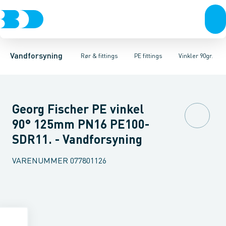
Rør & fittings
PE rør
Vinkler 90gr.
PE EL fittings
Vinkler 60gr.
Koblinger & anboringer
PE fittings
Vinkler 45gr.
Duktiljern fittings
Muffer, klemmer & flan
Vinkler 30gr.
Kompression
Vinkler 15
Vandforsyning
Rør & fittings
PE fittings
Vinkler 90gr.
Georg Fischer PE vinkel
90° 125mm PN16 PE100-
SDR11. - Vandforsyning
VARENUMMER
077801126