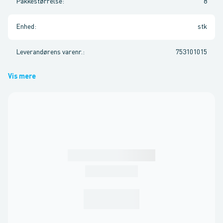
Pakkestørrelse
:
8
Enhed
:
stk
Leverandørens varenr.
:
753101015
Vis mere