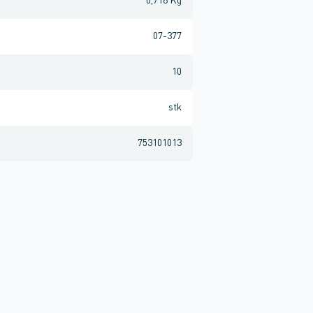
0,716 Kg
07-377
10
stk
753101013