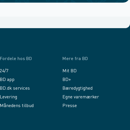
Fordele hos BD
Mere fra BD
24/7
Mit BD
BD app
BD+
BD.dk services
Bæredygtighed
Levering
Egne varemærker
Månedens tilbud
Presse