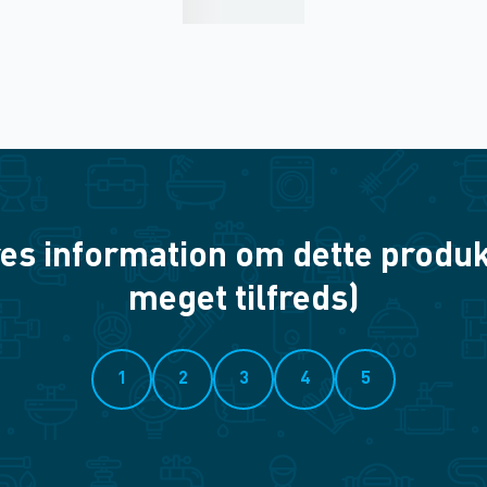
es information om dette produkt? 
meget tilfreds)
1
2
3
4
5