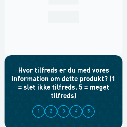
Hvor tilfreds er du med vores
information om dette produkt? (1
= slet ikke tilfreds, 5 = meget
tilfreds)
1
2
3
4
5