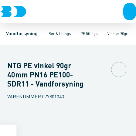
Rør & fittings
PE rør
Vinkler 90gr.
PE EL fittings
Vinkler 60gr.
Koblinger & anboringer
PE fittings
Vinkler 45gr.
Duktiljern fittings
Muffer, klemmer & flan
Vinkler 30gr.
Kompression
Vinkler 15
Vandforsyning
Rør & fittings
PE fittings
Vinkler 90gr.
NTG PE vinkel 90gr
40mm PN16 PE100-
SDR11 - Vandforsyning
VARENUMMER
077801043