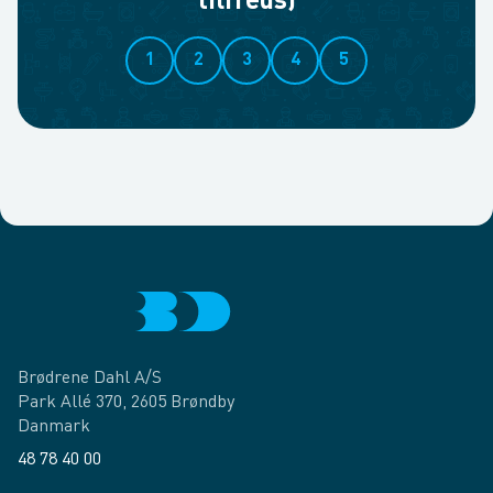
tilfreds)
1
2
3
4
5
Brødrene Dahl A/S
Park Allé 370, 2605 Brøndby
Danmark
48 78 40 00