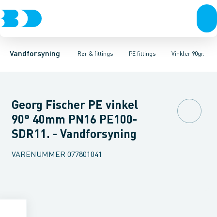
Rør & fittings
PE rør
Vinkler 90gr.
PE EL fittings
Vinkler 60gr.
Koblinger & anboringer
PE fittings
Vinkler 45gr.
Duktiljern fittings
Muffer, klemmer & flan
Vinkler 30gr.
Kompression
Vinkler 15
Vandforsyning
Rør & fittings
PE fittings
Vinkler 90gr.
Georg Fischer PE vinkel
90° 40mm PN16 PE100-
SDR11. - Vandforsyning
VARENUMMER
077801041