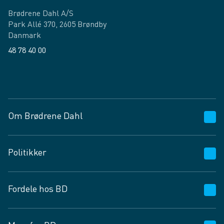
Brødrene Dahl A/S
Park Allé 370, 2605 Brøndby
Danmark
48 78 40 00
Facebook
LinkedIn
Om Brødrene Dahl
Kundeservice
Politikker
Vagttelefon 30 10 89 89
Spørgsmål og svar
Salgs- og leveringsbetingelser
Fordele hos BD
Job og karriere
Privatlivspolitik
Fødevarekontrolrapport
Cookies
24/7