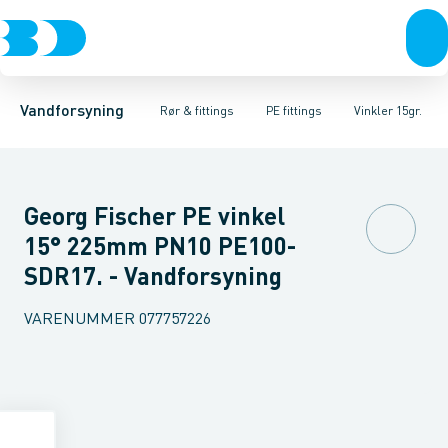
Rør & fittings
PE rør
Vinkler 90gr.
PE EL fittings
Vinkler 60gr.
Koblinger & anboringer
PE fittings
Vinkler 45gr.
Duktiljern fittings
Muffer, klemmer & flan
Vinkler 30gr.
Kompression
Vinkler 15
Vandforsyning
Rør & fittings
PE fittings
Vinkler 15gr.
Georg Fischer PE vinkel
15° 225mm PN10 PE100-
SDR17. - Vandforsyning
VARENUMMER
077757226