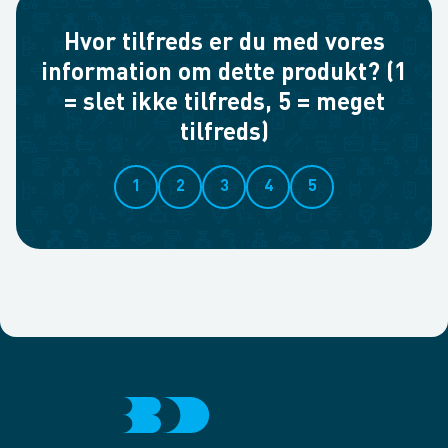
Hvor tilfreds er du med vores
information om dette produkt? (1
= slet ikke tilfreds, 5 = meget
tilfreds)
1
2
3
4
5