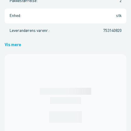
Pakkestørrelse
:
2
Enhed
:
stk
Leverandørens varenr.
:
753140820
Vis mere