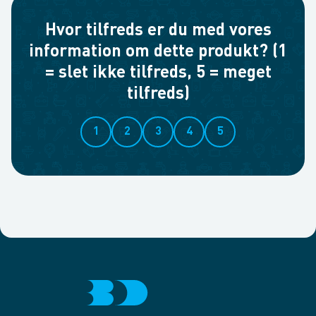
Hvor tilfreds er du med vores
information om dette produkt? (1
= slet ikke tilfreds, 5 = meget
tilfreds)
1
2
3
4
5