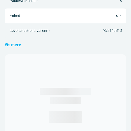
Pakkestørrelse
:
6
Enhed
:
stk
Leverandørens varenr.
:
753140813
Vis mere