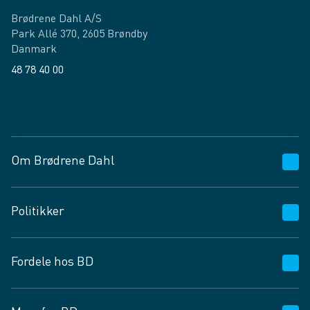
Brødrene Dahl A/S
Park Allé 370, 2605 Brøndby
Danmark
48 78 40 00
Facebook
LinkedIn
Om Brødrene Dahl
Kundeservice
Politikker
Vagttelefon 30 10 89 89
Spørgsmål og svar
Salgs- og leveringsbetingelser
Fordele hos BD
Job og karriere
Privatlivspolitik
Fødevarekontrolrapport
Cookies
24/7