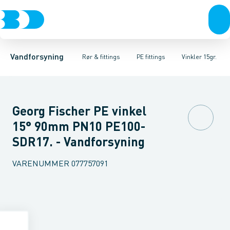
Rør & fittings
PE rør
Vinkler 90gr.
PE EL fittings
Vinkler 60gr.
Koblinger & anboringer
PE fittings
Vinkler 45gr.
Duktiljern fittings
Muffer, klemmer & flan
Vinkler 30gr.
Kompression
Vinkler 15
Vandforsyning
Rør & fittings
PE fittings
Vinkler 15gr.
Georg Fischer PE vinkel
15° 90mm PN10 PE100-
SDR17. - Vandforsyning
VARENUMMER
077757091