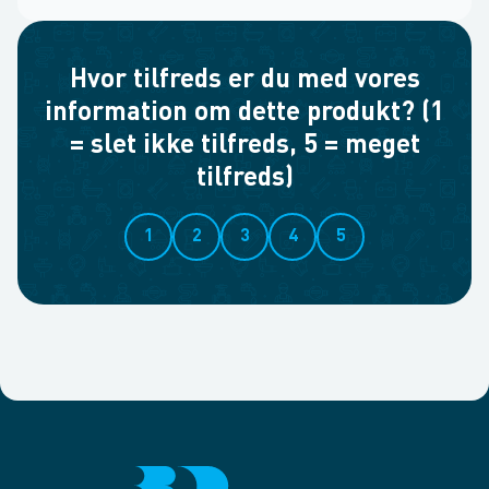
Hvor tilfreds er du med vores
information om dette produkt? (1
= slet ikke tilfreds, 5 = meget
tilfreds)
1
2
3
4
5