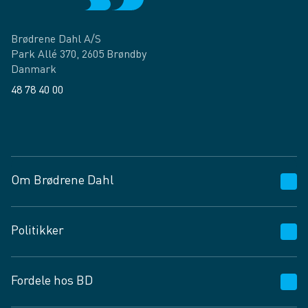
Brødrene Dahl A/S
Park Allé 370, 2605 Brøndby
Danmark
48 78 40 00
Facebook
LinkedIn
Om Brødrene Dahl
Kundeservice
Politikker
Vagttelefon 30 10 89 89
Spørgsmål og svar
Salgs- og leveringsbetingelser
Fordele hos BD
Job og karriere
Privatlivspolitik
Fødevarekontrolrapport