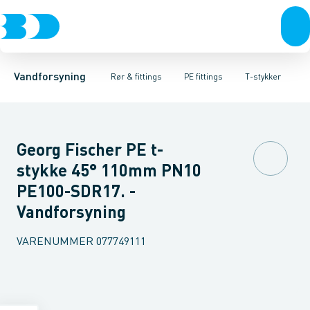
Rør & fittings
PE rør
Vinkler 90gr.
PE EL fittings
Vinkler 60gr.
Koblinger & anboringer
PE fittings
Vinkler 45gr.
Duktiljern fittings
Muffer, klemmer & flan
Vinkler 30gr.
Kompression
Vinkler 15
Vandforsyning
Rør & fittings
PE fittings
T-stykker
Georg Fischer PE t-
stykke 45° 110mm PN10
PE100-SDR17. -
Vandforsyning
VARENUMMER
077749111