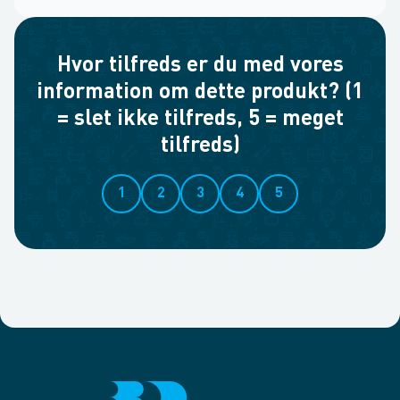
Hvor tilfreds er du med vores
information om dette produkt? (1
= slet ikke tilfreds, 5 = meget
tilfreds)
1
2
3
4
5