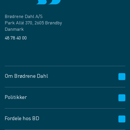
Brødrene Dahl A/S
Park Allé 370, 2605 Brøndby
Danmark
48 78 40 00
Facebook
LinkedIn
Om Brødrene Dahl
Kundeservice
Politikker
Vagttelefon 30 10 89 89
Spørgsmål og svar
Salgs- og leveringsbetingelser
Fordele hos BD
Job og karriere
Privatlivspolitik
Fødevarekontrolrapport