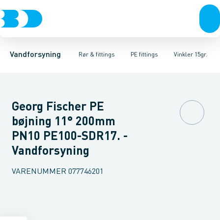
Rør & fittings
PE rør
Vinkler 90gr.
PE EL fittings
Vinkler 60gr.
Koblinger & anboringer
PE fittings
Vinkler 45gr.
Duktiljern fittings
Muffer, klemmer & flan
Vinkler 30gr.
Kompression
Vinkler 15
Vandforsyning
Rør & fittings
PE fittings
Vinkler 15gr.
Georg Fischer PE
bøjning 11° 200mm
PN10 PE100-SDR17. -
Vandforsyning
VARENUMMER
077746201