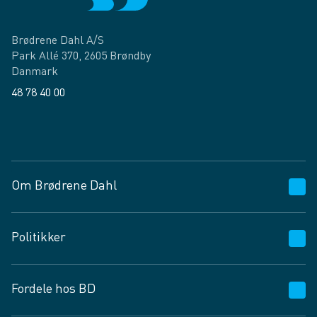
Brødrene Dahl A/S
Park Allé 370, 2605 Brøndby
Danmark
48 78 40 00
Facebook
LinkedIn
Om Brødrene Dahl
Kundeservice
Politikker
Vagttelefon 30 10 89 89
Spørgsmål og svar
Salgs- og leveringsbetingelser
Fordele hos BD
Job og karriere
Privatlivspolitik
Fødevarekontrolrapport