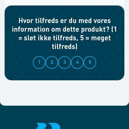
Hvor tilfreds er du med vores
information om dette produkt? (1
= slet ikke tilfreds, 5 = meget
tilfreds)
1
2
3
4
5