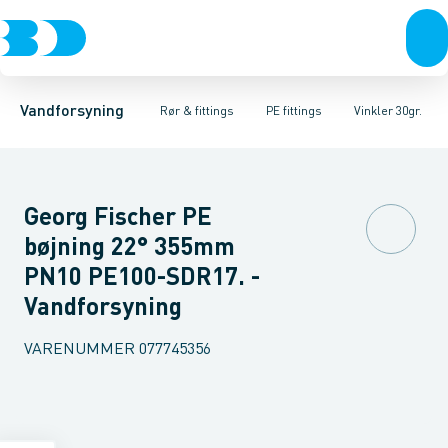
Rør & fittings
PE rør
Vinkler 90gr.
PE EL fittings
Vinkler 60gr.
Koblinger & anboringer
PE fittings
Vinkler 45gr.
Duktiljern fittings
Muffer, klemmer & flan
Vinkler 30gr.
Kompression
Vinkler 15
Vandforsyning
Rør & fittings
PE fittings
Vinkler 30gr.
Georg Fischer PE
bøjning 22° 355mm
PN10 PE100-SDR17. -
Vandforsyning
VARENUMMER
077745356