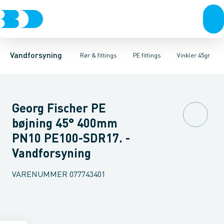
Rør & fittings
PE rør
Vinkler 90gr.
PE EL fittings
Vinkler 60gr.
Koblinger & anboringer
PE fittings
Vinkler 45gr.
Duktiljern fittings
Muffer, klemmer & flan
Vinkler 30gr.
Kompression
Vinkler 15
Vandforsyning
Rør & fittings
PE fittings
Vinkler 45gr.
Georg Fischer PE
bøjning 45° 400mm
PN10 PE100-SDR17. -
Vandforsyning
VARENUMMER
077743401