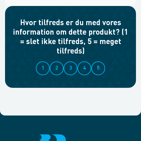
Hvor tilfreds er du med vores
information om dette produkt? (1
= slet ikke tilfreds, 5 = meget
tilfreds)
1
2
3
4
5