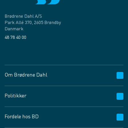
Brødrene Dahl A/S
Park Allé 370, 2605 Brøndby
Danmark
48 78 40 00
Facebook
LinkedIn
Om Brødrene Dahl
Kundeservice
Politikker
Vagttelefon 30 10 89 89
Spørgsmål og svar
Salgs- og leveringsbetingelser
Fordele hos BD
Job og karriere
Privatlivspolitik
Fødevarekontrolrapport