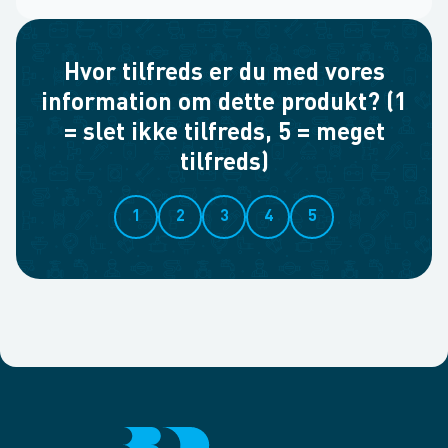
Hvor tilfreds er du med vores
information om dette produkt? (1
= slet ikke tilfreds, 5 = meget
tilfreds)
1
2
3
4
5