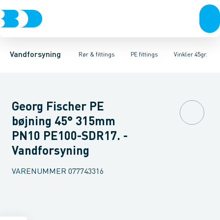
Rør & fittings
PE rør
Vinkler 90gr.
PE EL fittings
Vinkler 60gr.
Koblinger & anboringer
PE fittings
Vinkler 45gr.
Duktiljern fittings
Muffer, klemmer & flan
Vinkler 30gr.
Kompression
Vinkler 15
Vandforsyning
Rør & fittings
PE fittings
Vinkler 45gr.
Georg Fischer PE
bøjning 45° 315mm
PN10 PE100-SDR17. -
Vandforsyning
VARENUMMER
077743316