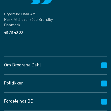
Brødrene Dahl A/S
Park Allé 370, 2605 Brøndby
Danmark
48 78 40 00
Facebook
LinkedIn
Om Brødrene Dahl
Kundeservice
Politikker
Vagttelefon 30 10 89 89
Spørgsmål og svar
Salgs- og leveringsbetingelser
Fordele hos BD
Job og karriere
Privatlivspolitik
Fødevarekontrolrapport