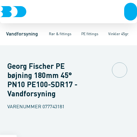
Rør & fittings
PE rør
Vinkler 90gr.
PE EL fittings
Vinkler 60gr.
Koblinger & anboringer
PE fittings
Vinkler 45gr.
Duktiljern fittings
Muffer, klemmer & flan
Vinkler 30gr.
Kompression
Vinkler 15
Vandforsyning
Rør & fittings
PE fittings
Vinkler 45gr.
Georg Fischer PE
bøjning 180mm 45°
PN10 PE100-SDR17 -
Vandforsyning
VARENUMMER
077743181