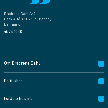
Brødrene Dahl A/S
Park Allé 370, 2605 Brøndby
Danmark
48 78 40 00
Facebook
LinkedIn
Om Brødrene Dahl
Kundeservice
Politikker
Vagttelefon 30 10 89 89
Spørgsmål og svar
Salgs- og leveringsbetingelser
Fordele hos BD
Job og karriere
Privatlivspolitik
Fødevarekontrolrapport