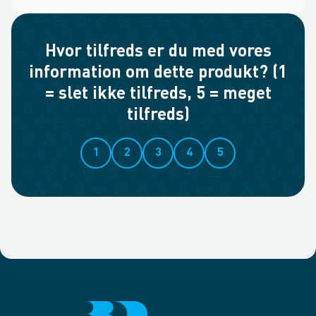
Hvor tilfreds er du med vores
information om dette produkt? (1
= slet ikke tilfreds, 5 = meget
tilfreds)
1
2
3
4
5