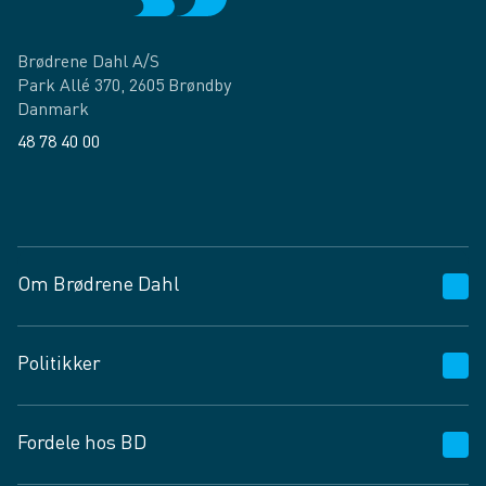
Brødrene Dahl A/S
Park Allé 370, 2605 Brøndby
Danmark
48 78 40 00
Facebook
LinkedIn
Om Brødrene Dahl
Kundeservice
Politikker
Vagttelefon 30 10 89 89
Spørgsmål og svar
Salgs- og leveringsbetingelser
Fordele hos BD
Job og karriere
Privatlivspolitik
Fødevarekontrolrapport