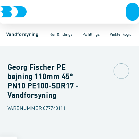
Rør & fittings
PE rør
Vinkler 90gr.
PE EL fittings
Vinkler 60gr.
Koblinger & anboringer
PE fittings
Vinkler 45gr.
Duktiljern fittings
Muffer, klemmer & flan
Vinkler 30gr.
Kompression
Vinkler 15
Vandforsyning
Rør & fittings
PE fittings
Vinkler 45gr.
Georg Fischer PE
bøjning 110mm 45°
PN10 PE100-SDR17 -
Vandforsyning
VARENUMMER
077743111