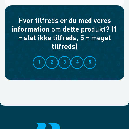
Hvor tilfreds er du med vores
information om dette produkt? (1
= slet ikke tilfreds, 5 = meget
tilfreds)
1
2
3
4
5