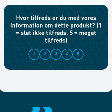
Hvor tilfreds er du med vores
information om dette produkt? (1
= slet ikke tilfreds, 5 = meget
tilfreds)
1
2
3
4
5