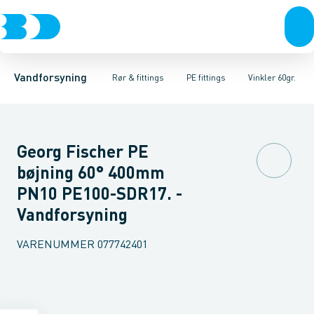
Rør & fittings
PE rør
Vinkler 90gr.
PE EL fittings
Vinkler 60gr.
Koblinger & anboringer
PE fittings
Vinkler 45gr.
Duktiljern fittings
Muffer, klemmer & flan
Vinkler 30gr.
Kompression
Vinkler 15
Vandforsyning
Rør & fittings
PE fittings
Vinkler 60gr.
Georg Fischer PE
bøjning 60° 400mm
PN10 PE100-SDR17. -
Vandforsyning
VARENUMMER
077742401