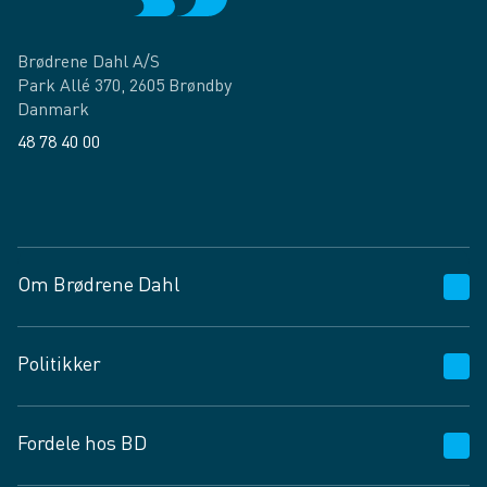
Brødrene Dahl A/S
Park Allé 370, 2605 Brøndby
Danmark
48 78 40 00
Facebook
LinkedIn
Om Brødrene Dahl
Kundeservice
Politikker
Vagttelefon 30 10 89 89
Spørgsmål og svar
Salgs- og leveringsbetingelser
Fordele hos BD
Job og karriere
Privatlivspolitik
Fødevarekontrolrapport