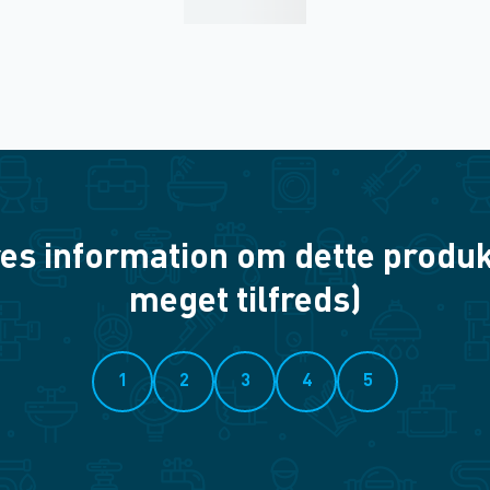
es information om dette produkt? 
meget tilfreds)
1
2
3
4
5