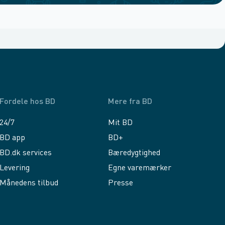
Fordele hos BD
Mere fra BD
24/7
Mit BD
BD app
BD+
BD.dk services
Bæredygtighed
Levering
Egne varemærker
Månedens tilbud
Presse