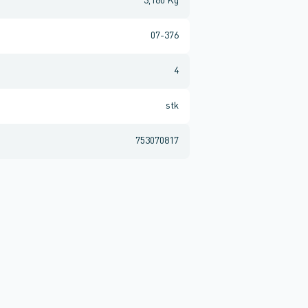
3,160 Kg
07-376
4
stk
753070817