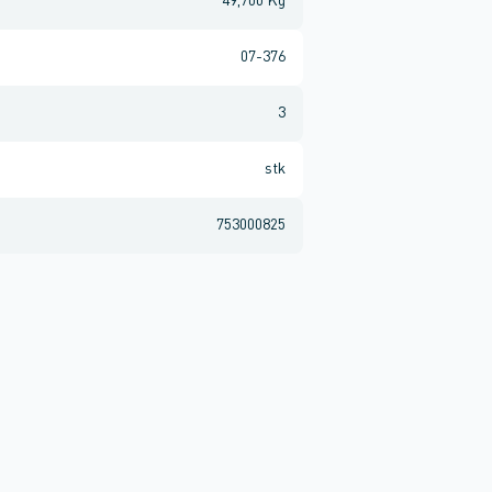
49,700 Kg
07-376
3
stk
753000825