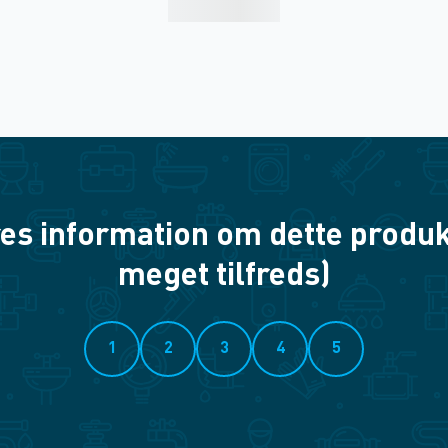
es information om dette produkt? 
meget tilfreds)
1
2
3
4
5