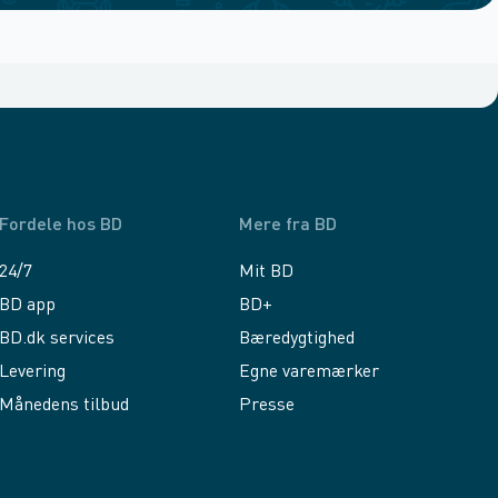
Fordele hos BD
Mere fra BD
24/7
Mit BD
BD app
BD+
BD.dk services
Bæredygtighed
Levering
Egne varemærker
Månedens tilbud
Presse