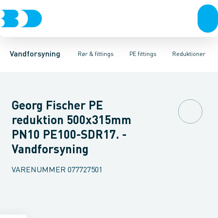
Rør & fittings
PE rør
Vinkler 90gr.
PE EL fittings
Vinkler 60gr.
Koblinger & anboringer
PE fittings
Vinkler 45gr.
Duktiljern fittings
Muffer, klemmer & flan
Vinkler 30gr.
Kompression
Vinkler 15
Vandforsyning
Rør & fittings
PE fittings
Reduktioner
Georg Fischer PE
reduktion 500x315mm
PN10 PE100-SDR17. -
Vandforsyning
VARENUMMER
077727501