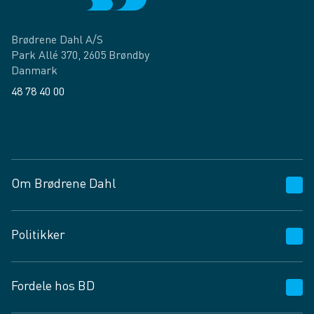
Brødrene Dahl A/S
Park Allé 370, 2605 Brøndby
Danmark
48 78 40 00
Facebook
LinkedIn
Om Brødrene Dahl
Kundeservice
Politikker
Vagttelefon 30 10 89 89
Spørgsmål og svar
Salgs- og leveringsbetingelser
Fordele hos BD
Job og karriere
Privatlivspolitik
Fødevarekontrolrapport