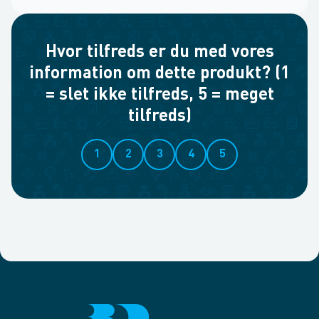
Hvor tilfreds er du med vores
information om dette produkt? (1
= slet ikke tilfreds, 5 = meget
tilfreds)
1
2
3
4
5