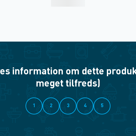
es information om dette produkt? 
meget tilfreds)
1
2
3
4
5