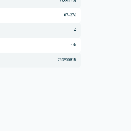
11,805 Kg
07-376
4
stk
753900815