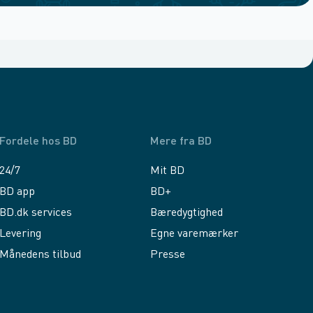
Fordele hos BD
Mere fra BD
24/7
Mit BD
BD app
BD+
BD.dk services
Bæredygtighed
Levering
Egne varemærker
Månedens tilbud
Presse