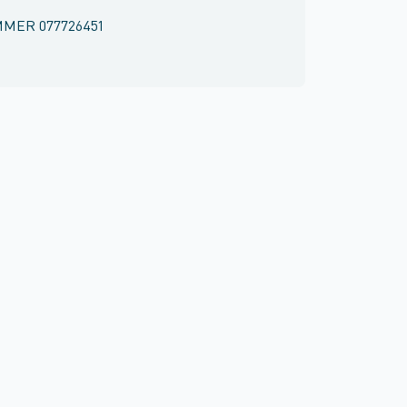
MMER
077726451