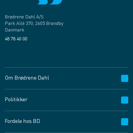
Brødrene Dahl A/S
Park Allé 370, 2605 Brøndby
Danmark
48 78 40 00
Facebook
LinkedIn
Om Brødrene Dahl
Kundeservice
Politikker
Vagttelefon 30 10 89 89
Spørgsmål og svar
Salgs- og leveringsbetingelser
Fordele hos BD
Job og karriere
Privatlivspolitik
Fødevarekontrolrapport