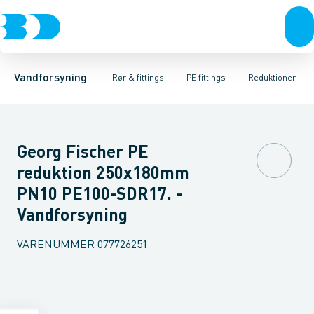
Rør & fittings
PE rør
Vinkler 90gr.
PE EL fittings
Vinkler 60gr.
Koblinger & anboringer
PE fittings
Vinkler 45gr.
Duktiljern fittings
Muffer, klemmer & flan
Vinkler 30gr.
Kompression
Vinkler 15
Vandforsyning
Rør & fittings
PE fittings
Reduktioner
Georg Fischer PE
reduktion 250x180mm
PN10 PE100-SDR17. -
Vandforsyning
VARENUMMER
077726251