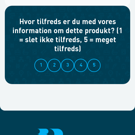
Hvor tilfreds er du med vores
information om dette produkt? (1
= slet ikke tilfreds, 5 = meget
tilfreds)
1
2
3
4
5