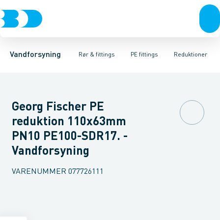
Rør & fittings
PE rør
Vinkler 90gr.
PE EL fittings
Vinkler 60gr.
Koblinger & anboringer
PE fittings
Vinkler 45gr.
Duktiljern fittings
Muffer, klemmer & flan
Vinkler 30gr.
Kompression
Vinkler 15
Vandforsyning
Rør & fittings
PE fittings
Reduktioner
Georg Fischer PE
reduktion 110x63mm
PN10 PE100-SDR17. -
Vandforsyning
VARENUMMER
077726111