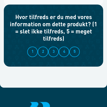
Hvor tilfreds er du med vores
information om dette produkt? (1
= slet ikke tilfreds, 5 = meget
tilfreds)
1
2
3
4
5