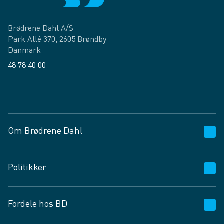
Brødrene Dahl A/S
Park Allé 370, 2605 Brøndby
Danmark
48 78 40 00
Facebook
LinkedIn
Om Brødrene Dahl
Kundeservice
Politikker
Vagttelefon 30 10 89 89
Spørgsmål og svar
Salgs- og leveringsbetingelser
Fordele hos BD
Job og karriere
Privatlivspolitik
Fødevarekontrolrapport