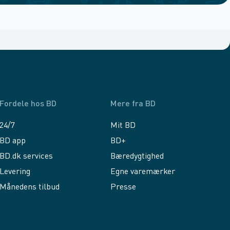
Fordele hos BD
Mere fra BD
24/7
Mit BD
BD app
BD+
BD.dk services
Bæredygtighed
Levering
Egne varemærker
Månedens tilbud
Presse