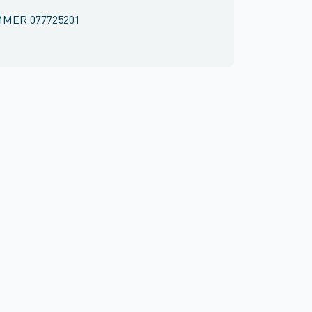
MMER
077725201