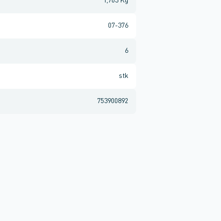
1,703 Kg
07-376
6
stk
753900892