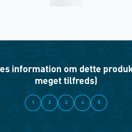
es information om dette produkt? 
meget tilfreds)
1
2
3
4
5