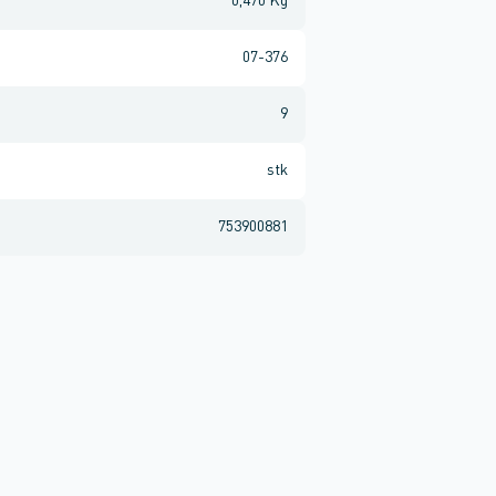
0,470 Kg
07-376
9
stk
753900881