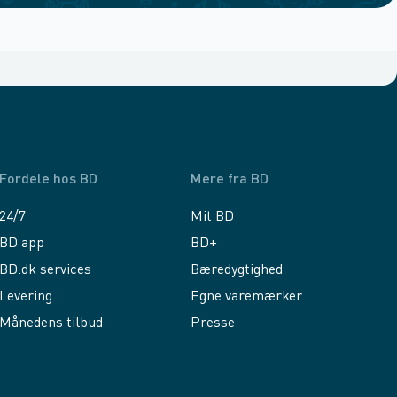
Fordele hos BD
Mere fra BD
24/7
Mit BD
BD app
BD+
BD.dk services
Bæredygtighed
Levering
Egne varemærker
Månedens tilbud
Presse