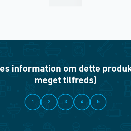
es information om dette produkt? 
meget tilfreds)
1
2
3
4
5