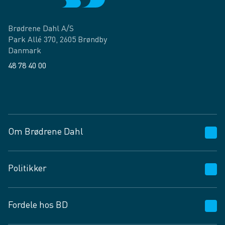
Brødrene Dahl A/S
Park Allé 370, 2605 Brøndby
Danmark
48 78 40 00
Facebook
LinkedIn
Om Brødrene Dahl
Kundeservice
Politikker
Vagttelefon 30 10 89 89
Spørgsmål og svar
Salgs- og leveringsbetingelser
Fordele hos BD
Job og karriere
Privatlivspolitik
Fødevarekontrolrapport