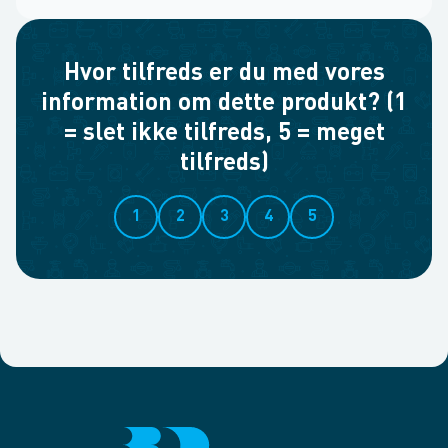
Hvor tilfreds er du med vores
information om dette produkt? (1
= slet ikke tilfreds, 5 = meget
tilfreds)
1
2
3
4
5