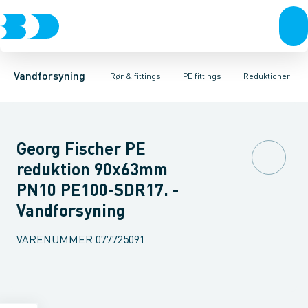
Rør & fittings
PE rør
Vinkler 90gr.
PE EL fittings
Vinkler 60gr.
Koblinger & anboringer
PE fittings
Vinkler 45gr.
Duktiljern fittings
Muffer, klemmer & flan
Vinkler 30gr.
Kompression
Vinkler 15
Vandforsyning
Rør & fittings
PE fittings
Reduktioner
Georg Fischer PE
reduktion 90x63mm
PN10 PE100-SDR17. -
Vandforsyning
VARENUMMER
077725091