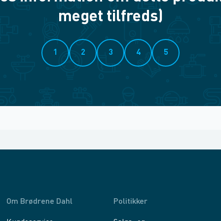
meget tilfreds)
1
2
3
4
5
Om Brødrene Dahl
Politikker